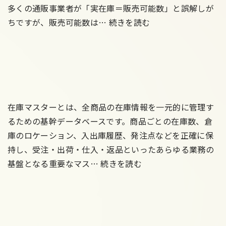
か
ー
イ
多くの通販事業者が「実在庫＝販売可能数」と誤解しが
ら
ト
ズ！
【後
ちですが、販売可能数は…
続きを読む
Pay
あ
在
編】
決
り
庫
売
済
ロ
上
へ
ジ
を
の
ッ
最
移
ク
大
在庫マスターとは、全商品の在庫情報を一元的に管理す
行
の
化
るための基幹データベースです。商品ごとの在庫数、倉
と
考
す
庫のロケーション、入出庫履歴、発注点などを正確に保
店
え
る
持し、受注・出荷・仕入・返品といったあらゆる業務の
舗
方
【前
在
基盤となる重要なマス…
続きを読む
の
を
編】
庫
対
例
売
管
策
題
上
理
付
を
術：