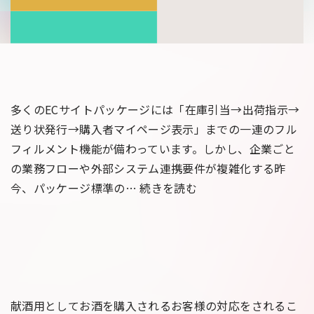
販
テ
シ
ム
ス
の
テ
連
ム
携
と
で
多くのECサイトパッケージには「在庫引当→出荷指示→
外
高
送り状発行→購入者マイページ表示」までの一連のフル
部
め
フィルメント機能が備わっています。しかし、企業ごと
シ
る
の業務フローや外部システム連携要件が複雑化する昨
ス
全
【通
今、パッケージ標準の…
続きを読む
テ
体
販
ム
価
シ
の
値】
ス
連
CTI
テ
携
編
ム
で
と
献酒用としてお酒を購入されるお客様の対応をされるこ