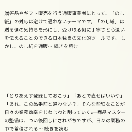
で
最
販
分
大
売
贈答品やギフト販売を行う通販事業者にとって、「のし
か
化
可
紙」の対応は避けて通れないテーマです。「のし紙」は
り
す
能
贈る側の気持ちを形にし、受け取る側に丁寧さと心遣い
や
る
数
を伝えることのできる日本独自の文化的ツールです。 し
通
す
在
を
かし、のし紙を通販…
続きを読む
販
く
庫
正
で
解
マ
確
の
説
ス
に
し
タ
算
紙
ー
出
を
設
す
「とりあえず登録しておこう」「あとで直せばいいや」
導
計
る
「あれ、この品番前と違わない？」そんな些細なことが
入
術：
方
日々の業務効率をじわじわと削っていく――。 商品マスター
す
正
法
の整備は、つい後回しにされがちですが、日々の業務の
商
る
し
中で蓄積される…
続きを読む