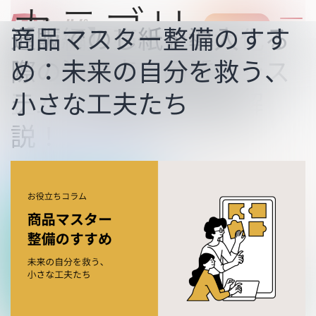
カテゴリ:
お問い合わせ
通販システムと外部シス
【通販システムと外部シ
【通販システムと外部シ
【酒販店様必見】献酒の
ECサイト決済の最新動向――
【保存版】販売可能数ク
【後編】売上を最大化す
【前編】売上を最大化す
通販でのし紙を導入する
商品マスター整備のすす
通販ビジネスにおける電話窓口は、まだまだ重要な顧客
コラム
接点です。 しかし「電話番号を聞いて検索→複数システ
テムの連携で高める全体
ステムの連携で高める全
ステムの連携で高める全
のし紙・マナー完全ガイ
銀行振込・代引きから
イズ！在庫ロジックの考
る在庫管理術：販売可能
る在庫マスター設計術：
際の注意点：品質・シス
め：未来の自分を救う、
ムを行き来→履歴確認→発注状況を確認…」といった手
動オペレーションは、応対品質のばらつきやオペレータ
価値】CTI編
体価値】WMS（倉庫管理
体価値】ECサイト編
ド｜完全無料テンプレー
Pay決済への移行と店舗
え方を例題付で分かりや
数を正確に算出する方法
正しい設計の第一歩
テム・運用面で徹底解
小さな工夫たち
通
ーの負荷増大を招き…
続きを読む
システム）編
トあり
の対策
すく解説
説！
販
シ
ス
テ
ム
と
近年、通販事業者の間では「自社倉庫を持つより、物流
外
業者の倉庫をアウトソーシングする」ケースが増加して
部
います。 繁閑差の大きい出荷量の波動に柔軟に対応でき
シ
るうえ、保管スペースを必要に応じて増減できることが
【通
ス
主な理由です。倉庫…
続きを読む