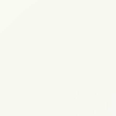
品
際
い
マ
の
設
ス
注
計
タ
意
の
ー
点：
第
整
品
一
備
質・
歩
の
シ
す
ス
す
テ
め：
ム・
未
運
来
用
サービスサイト
の
面
プライバシーポリシー
自
で
分
徹