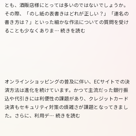
高
外
とも、酒販店様にとっては多いのではないでしょうか。
め
部
その際、「のし紙の表書きはどれが正しい？」「連名の
る
シ
書き方は？」といった細かな作法についての質問を受け
全
ス
【酒
ることも少なくありま…
続きを読む
体
テ
販
価
ム
店
値】
の
様
WMS（倉
連
必
庫
携
見】
管
で
献
オンラインショッピングの普及に伴い、ECサイトでの決
理
高
酒
済方法は進化を続けています。かつて主流だった銀行振
シ
め
の
込や代引きには利便性の課題があり、クレジットカード
ス
る
の
決済もセキュリティ対策の煩雑さが課題となってきまし
テ
EC
全
し
た。さらに、利用デ…
続きを読む
ム）
サ
体
紙・
編
イ
価
マ