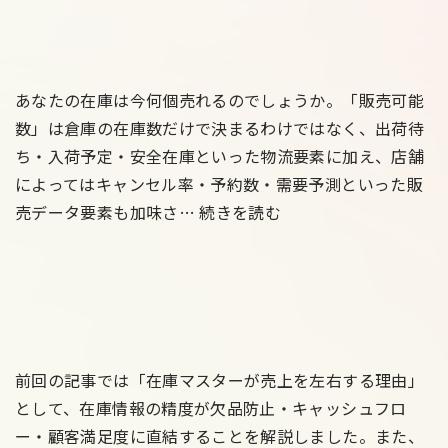
ト
値】
ナ
決
EC
ー
済
サ
完
の
イ
全
あなたの在庫は今何個売れるのでしょうか。「販売可能
最
ト
ガ
数」は倉庫の在庫数だけで決まるわけではなく、出荷待
新
編
イ
ち・入荷予定・安全在庫といった物流要素に加え、店舗
動
ド
によってはキャンセル率・予約数・需要予測といった販
向
｜
【保
売データ要素も加味さ…
続きを読む
――
完
存
銀
全
版】
行
無
販
振
料
売
込・
テ
可
代
ン
能
前回の記事では「在庫マスターが売上を左右する理由」
引
プ
数
として、在庫情報の精度が欠品防止・キャッシュフロ
き
レ
ク
ー・顧客満足度に直結することを解説しました。また、